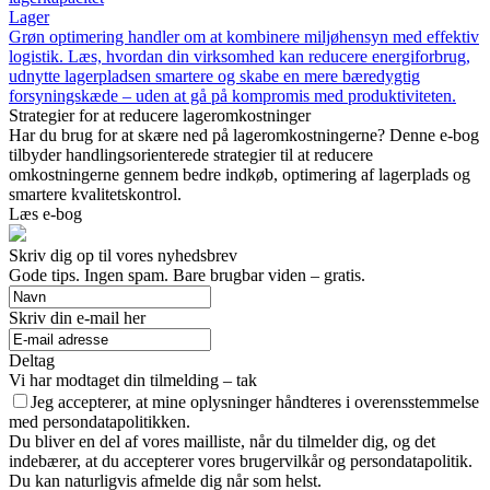
Lager
Grøn optimering handler om at kombinere miljøhensyn med effektiv
logistik. Læs, hvordan din virksomhed kan reducere energiforbrug,
udnytte lagerpladsen smartere og skabe en mere bæredygtig
forsyningskæde – uden at gå på kompromis med produktiviteten.
Strategier for at reducere lageromkostninger
Har du brug for at skære ned på lageromkostningerne? Denne e-bog
tilbyder handlingsorienterede strategier til at reducere
omkostningerne gennem bedre indkøb, optimering af lagerplads og
smartere kvalitetskontrol.
Læs e-bog
Skriv dig op til vores nyhedsbrev
Gode tips. Ingen spam. Bare brugbar viden – gratis.
Skriv din e-mail her
Deltag
Vi har modtaget din tilmelding – tak
Jeg accepterer, at mine oplysninger håndteres i overensstemmelse
med persondatapolitikken.
Du bliver en del af vores mailliste, når du tilmelder dig, og det
indebærer, at du accepterer vores brugervilkår og persondatapolitik.
Du kan naturligvis afmelde dig når som helst.