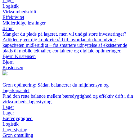
Lager
Logistik
Virksomhedsdrift
Effektivitet
Midlertidige løsninger
4 min
Mangler du plads på lageret, men vil undgå store investeringer?
Artiklen giver dig konkrete råd til, hvordan du kan udvide
kapaciteten midlertidigt – fra smartere udnyttelse af eksisterende
plads til mobile telthaller, containere og digitale optimeringer.
Bjørn Kristensen
Bjørn
Kristensen
Grøn optimering: Sådan balancerer du miljøhensyn og
lagerkapacitet
Find den rette balance mellem bæredygtighed og effektiv drift i din
virksomheds lagerstyring
Lager
Lager
Bæredygtighed
Logistik
Lagerstyring
Grøn omstilling