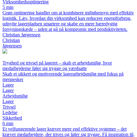
Virksomhedsoptimering
5 min
Grøn optimering handler om at kombinere miljøhensyn med effektiv
logistik. Læs, hvordan din virksomhed kan reducere energiforbrug,
udnytte lagerpladsen smartere og skabe en mere bæredygtig
forsyningskæde – uden at gå på kompromis med produktiviteten.
Christian Jørgensen
Christian
Jørgensen
Tryghed og trivsel på lageret – skab et arbejdsmiljø, hvor
medarbejderne føler sig trygge og værdsatte
Skab et sikkert og motiverende lagerarbejdsmiljø med fokus på
mennesker
Lager
Lager
Arbejdsmiljø
Lager
Trivsel
Ledelse
Sikkerhed
6 min
Et velfungerende lager kræver mere end effektive systemer – det
kræver medarbejdere, der trives og føler sig trygge. Få inspiration til,