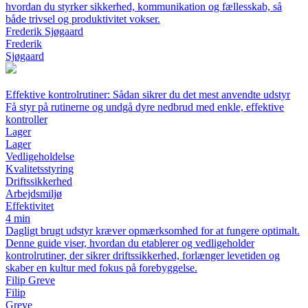
hvordan du styrker sikkerhed, kommunikation og fællesskab, så
både trivsel og produktivitet vokser.
Frederik Sjøgaard
Frederik
Sjøgaard
Effektive kontrolrutiner: Sådan sikrer du det mest anvendte udstyr
Få styr på rutinerne og undgå dyre nedbrud med enkle, effektive
kontroller
Lager
Lager
Vedligeholdelse
Kvalitetsstyring
Driftssikkerhed
Arbejdsmiljø
Effektivitet
4 min
Dagligt brugt udstyr kræver opmærksomhed for at fungere optimalt.
Denne guide viser, hvordan du etablerer og vedligeholder
kontrolrutiner, der sikrer driftssikkerhed, forlænger levetiden og
skaber en kultur med fokus på forebyggelse.
Filip Greve
Filip
Greve