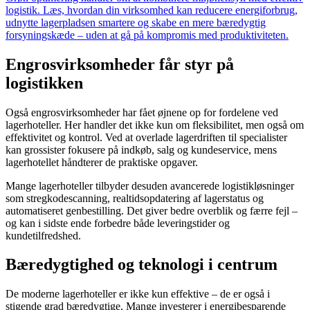
logistik. Læs, hvordan din virksomhed kan reducere energiforbrug,
udnytte lagerpladsen smartere og skabe en mere bæredygtig
forsyningskæde – uden at gå på kompromis med produktiviteten.
Engrosvirksomheder får styr på
logistikken
Også engrosvirksomheder har fået øjnene op for fordelene ved
lagerhoteller. Her handler det ikke kun om fleksibilitet, men også om
effektivitet og kontrol. Ved at overlade lagerdriften til specialister
kan grossister fokusere på indkøb, salg og kundeservice, mens
lagerhotellet håndterer de praktiske opgaver.
Mange lagerhoteller tilbyder desuden avancerede logistikløsninger
som stregkodescanning, realtidsopdatering af lagerstatus og
automatiseret genbestilling. Det giver bedre overblik og færre fejl –
og kan i sidste ende forbedre både leveringstider og
kundetilfredshed.
Bæredygtighed og teknologi i centrum
De moderne lagerhoteller er ikke kun effektive – de er også i
stigende grad bæredygtige. Mange investerer i energibesparende