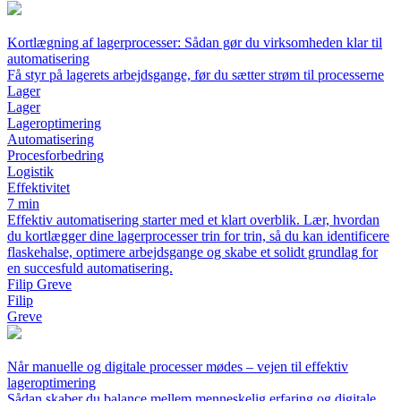
Kortlægning af lagerprocesser: Sådan gør du virksomheden klar til
automatisering
Få styr på lagerets arbejdsgange, før du sætter strøm til processerne
Lager
Lager
Lageroptimering
Automatisering
Procesforbedring
Logistik
Effektivitet
7 min
Effektiv automatisering starter med et klart overblik. Lær, hvordan
du kortlægger dine lagerprocesser trin for trin, så du kan identificere
flaskehalse, optimere arbejdsgange og skabe et solidt grundlag for
en succesfuld automatisering.
Filip Greve
Filip
Greve
Når manuelle og digitale processer mødes – vejen til effektiv
lageroptimering
Sådan skaber du balance mellem menneskelig erfaring og digitale