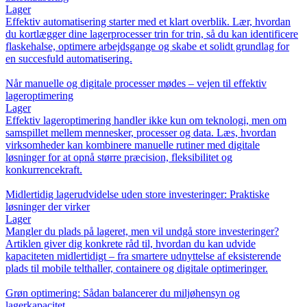
Lager
Effektiv automatisering starter med et klart overblik. Lær, hvordan
du kortlægger dine lagerprocesser trin for trin, så du kan identificere
flaskehalse, optimere arbejdsgange og skabe et solidt grundlag for
en succesfuld automatisering.
Når manuelle og digitale processer mødes – vejen til effektiv
lageroptimering
Lager
Effektiv lageroptimering handler ikke kun om teknologi, men om
samspillet mellem mennesker, processer og data. Læs, hvordan
virksomheder kan kombinere manuelle rutiner med digitale
løsninger for at opnå større præcision, fleksibilitet og
konkurrencekraft.
Midlertidig lagerudvidelse uden store investeringer: Praktiske
løsninger der virker
Lager
Mangler du plads på lageret, men vil undgå store investeringer?
Artiklen giver dig konkrete råd til, hvordan du kan udvide
kapaciteten midlertidigt – fra smartere udnyttelse af eksisterende
plads til mobile telthaller, containere og digitale optimeringer.
Grøn optimering: Sådan balancerer du miljøhensyn og
lagerkapacitet