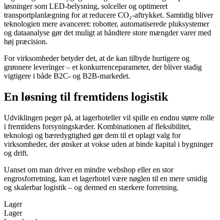
løsninger som LED-belysning, solceller og optimeret
transportplanlægning for at reducere CO₂-aftrykket. Samtidig bliver
teknologien mere avanceret: robotter, automatiserede pluksystemer
og dataanalyse gør det muligt at håndtere store mængder varer med
høj præcision.
For virksomheder betyder det, at de kan tilbyde hurtigere og
grønnere leveringer – et konkurrenceparameter, der bliver stadig
vigtigere i både B2C- og B2B-markedet.
En løsning til fremtidens logistik
Udviklingen peger på, at lagerhoteller vil spille en endnu større rolle
i fremtidens forsyningskæder. Kombinationen af fleksibilitet,
teknologi og bæredygtighed gør dem til et oplagt valg for
virksomheder, der ønsker at vokse uden at binde kapital i bygninger
og drift.
Uanset om man driver en mindre webshop eller en stor
engrosforretning, kan et lagerhotel være nøglen til en mere smidig
og skalerbar logistik – og dermed en stærkere forretning.
Lager
Lager