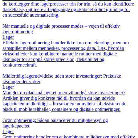
du kortlægger dine lagerprocesser trin for trin, så du kan identificere
flaskehalse, optimere arbejdsgange og skabe et solidt grundlag for
en succesfuld automatisering.
Når manuelle og digitale processer mødes – vejen til effektiv
lageroptimering
Lager
Effektiv lageroptimering handler ikke kun om teknologi, men om
samspillet mellem mennesker, processer og data. Læs, hvordan
virksomheder kan kombinere manuelle rutiner med digitale
løsninger for at opnå større præcision, fleksibilitet og
konkurrencekraft.
Midlertidig lagerudvidelse uden store investeringer: Praktiske
løsninger der virker
Lager
Mangler du plads på lageret, men vil undgå store investeringer?
Artiklen giver dig konkrete råd til, hvordan du kan udvide
kapaciteten midlertidigt – fra smartere udnyttelse af eksisterende
plads til mobile telthaller, containere og digitale optimeringer.
Grøn optimering: Sådan balancerer du miljøhensyn og
lagerkapacitet
Lager
Grøn optimering handler om at kombinere miljøhensyn med effektiv