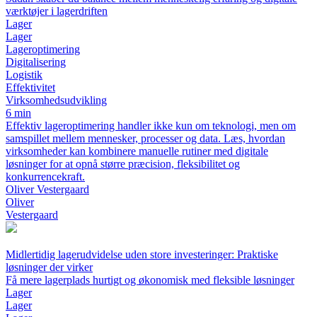
værktøjer i lagerdriften
Lager
Lager
Lageroptimering
Digitalisering
Logistik
Effektivitet
Virksomhedsudvikling
6 min
Effektiv lageroptimering handler ikke kun om teknologi, men om
samspillet mellem mennesker, processer og data. Læs, hvordan
virksomheder kan kombinere manuelle rutiner med digitale
løsninger for at opnå større præcision, fleksibilitet og
konkurrencekraft.
Oliver Vestergaard
Oliver
Vestergaard
Midlertidig lagerudvidelse uden store investeringer: Praktiske
løsninger der virker
Få mere lagerplads hurtigt og økonomisk med fleksible løsninger
Lager
Lager