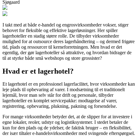
Sjøgaard
I takt med at både e-handel og engrosvirksomheder vokser, stiger
behovet for fleksible og effektive lagerløsninger. Her spiller
lagerhoteller en stadig større rolle. De tilbyder virksomheder
mulighed for at outsource deres lagerhåndtering – og dermed frigøre
tid, plads og ressourcer til kerneforretningen. Men hvad er det
egentlig, der gør lagerhoteller så attraktive, og hvordan bidrager de
til at styrke både små webshops og store grossister?
Hvad er et lagerhotel?
Et lagerhotel er en professionel lagerfacilitet, hvor virksomheder kan
leje plads til opbevaring af varer. I modsætning til et traditionelt
lejemål, hvor man selv står for drift og personale, tilbyder
lagerhoteller en komplet servicepakke: modtagelse af varer,
registrering, opbevaring, plukning, pakning og forsendelse.
For mange virksomheder betyder det, at de slipper for at investere i
egne lokaler, reoler, udstyr og logistiksystemer. I stedet betaler de
kun for den plads og de ydelser, de faktisk bruger – en fleksibilitet,
der især tiltaler e-handelsvirksomheder med svingende efterspørgsel.