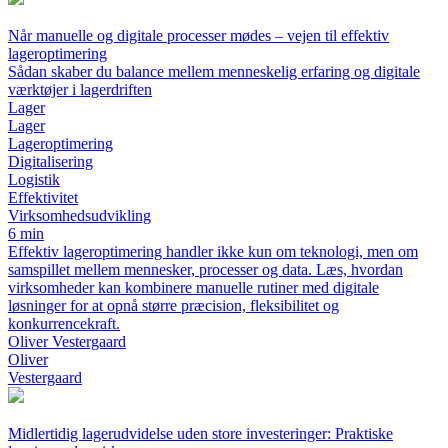
Når manuelle og digitale processer mødes – vejen til effektiv
lageroptimering
Sådan skaber du balance mellem menneskelig erfaring og digitale
værktøjer i lagerdriften
Lager
Lager
Lageroptimering
Digitalisering
Logistik
Effektivitet
Virksomhedsudvikling
6 min
Effektiv lageroptimering handler ikke kun om teknologi, men om
samspillet mellem mennesker, processer og data. Læs, hvordan
virksomheder kan kombinere manuelle rutiner med digitale
løsninger for at opnå større præcision, fleksibilitet og
konkurrencekraft.
Oliver Vestergaard
Oliver
Vestergaard
Midlertidig lagerudvidelse uden store investeringer: Praktiske