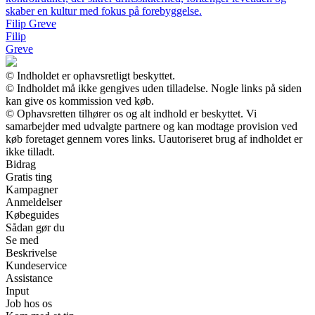
skaber en kultur med fokus på forebyggelse.
Filip Greve
Filip
Greve
© Indholdet er ophavsretligt beskyttet.
© Indholdet må ikke gengives uden tilladelse. Nogle links på siden
kan give os kommission ved køb.
© Ophavsretten tilhører os og alt indhold er beskyttet. Vi
samarbejder med udvalgte partnere og kan modtage provision ved
køb foretaget gennem vores links. Uautoriseret brug af indholdet er
ikke tilladt.
Bidrag
Gratis ting
Kampagner
Anmeldelser
Købeguides
Sådan gør du
Se med
Beskrivelse
Kundeservice
Assistance
Input
Job hos os