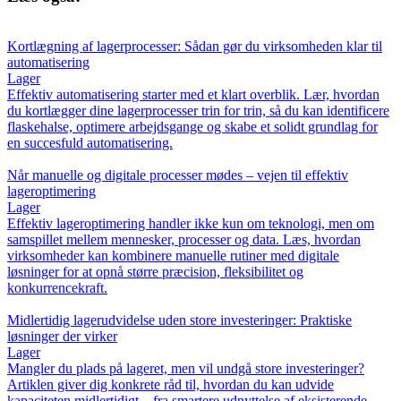
Kortlægning af lagerprocesser: Sådan gør du virksomheden klar til
automatisering
Lager
Effektiv automatisering starter med et klart overblik. Lær, hvordan
du kortlægger dine lagerprocesser trin for trin, så du kan identificere
flaskehalse, optimere arbejdsgange og skabe et solidt grundlag for
en succesfuld automatisering.
Når manuelle og digitale processer mødes – vejen til effektiv
lageroptimering
Lager
Effektiv lageroptimering handler ikke kun om teknologi, men om
samspillet mellem mennesker, processer og data. Læs, hvordan
virksomheder kan kombinere manuelle rutiner med digitale
løsninger for at opnå større præcision, fleksibilitet og
konkurrencekraft.
Midlertidig lagerudvidelse uden store investeringer: Praktiske
løsninger der virker
Lager
Mangler du plads på lageret, men vil undgå store investeringer?
Artiklen giver dig konkrete råd til, hvordan du kan udvide
kapaciteten midlertidigt – fra smartere udnyttelse af eksisterende