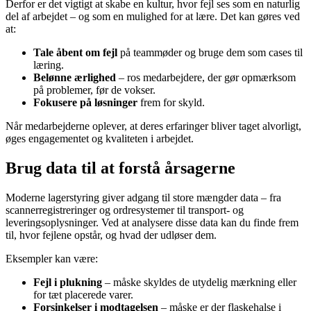
Derfor er det vigtigt at skabe en kultur, hvor fejl ses som en naturlig
del af arbejdet – og som en mulighed for at lære. Det kan gøres ved
at:
Tale åbent om fejl
på teammøder og bruge dem som cases til
læring.
Belønne ærlighed
– ros medarbejdere, der gør opmærksom
på problemer, før de vokser.
Fokusere på løsninger
frem for skyld.
Når medarbejderne oplever, at deres erfaringer bliver taget alvorligt,
øges engagementet og kvaliteten i arbejdet.
Brug data til at forstå årsagerne
Moderne lagerstyring giver adgang til store mængder data – fra
scannerregistreringer og ordresystemer til transport- og
leveringsoplysninger. Ved at analysere disse data kan du finde frem
til, hvor fejlene opstår, og hvad der udløser dem.
Eksempler kan være:
Fejl i plukning
– måske skyldes de utydelig mærkning eller
for tæt placerede varer.
Forsinkelser i modtagelsen
– måske er der flaskehalse i