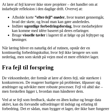
At lære af fejl kræver ikke store projekter – det handler om at
indarbejde refleksion i den daglige drift. Overvej at:
Afholde korte
”efter-fejl”-møder
, hvor teamet gennemgår,
hvad der skete, og hvad man kan gøre anderledes.
Indføre
ugentlige forbedringsforslag
, hvor medarbejdere
kan komme med idéer baseret på deres erfaringer.
Bruge
visuelle tavler
i lageret til at følge op på fejltyper og
løsninger.
Når læring bliver en naturlig del af rutinen, opstår der en
kontinuerlig forbedringskultur, hvor fejl ikke længere ses som
nederlag, men som skridt på vejen mod et mere effektivt lager.
Fra fejl til forspring
De virksomheder, der formår at lære af deres fejl, står stærkere i
konkurrencen. De reagerer hurtigere på problemer, tilpasser sig
ændringer og udvikler mere robuste processer. Fejl vil altid ske –
men forskellen ligger i, hvordan man håndterer dem.
Ved at se fejl som feedback, skabe en åben kultur og bruge data
aktivt, kan du forvandle udfordringer til indsigt og erfaring til
forbedring. Det er sådan, man bygger et lager, der ikke bare fungerer