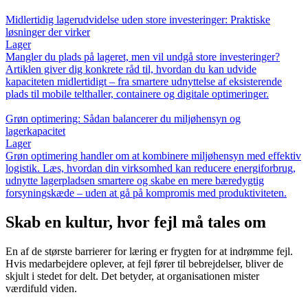
Midlertidig lagerudvidelse uden store investeringer: Praktiske
løsninger der virker
Lager
Mangler du plads på lageret, men vil undgå store investeringer?
Artiklen giver dig konkrete råd til, hvordan du kan udvide
kapaciteten midlertidigt – fra smartere udnyttelse af eksisterende
plads til mobile telthaller, containere og digitale optimeringer.
Grøn optimering: Sådan balancerer du miljøhensyn og
lagerkapacitet
Lager
Grøn optimering handler om at kombinere miljøhensyn med effektiv
logistik. Læs, hvordan din virksomhed kan reducere energiforbrug,
udnytte lagerpladsen smartere og skabe en mere bæredygtig
forsyningskæde – uden at gå på kompromis med produktiviteten.
Skab en kultur, hvor fejl må tales om
En af de største barrierer for læring er frygten for at indrømme fejl.
Hvis medarbejdere oplever, at fejl fører til bebrejdelser, bliver de
skjult i stedet for delt. Det betyder, at organisationen mister
værdifuld viden.