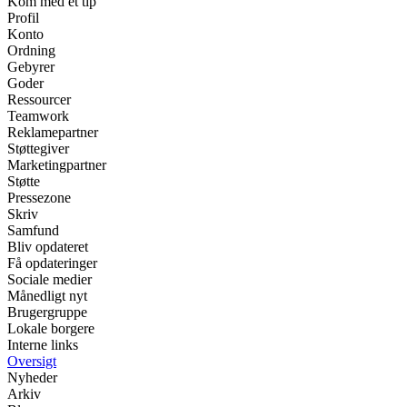
Kom med et tip
Profil
Konto
Ordning
Gebyrer
Goder
Ressourcer
Teamwork
Reklamepartner
Støttegiver
Marketingpartner
Støtte
Pressezone
Skriv
Samfund
Bliv opdateret
Få opdateringer
Sociale medier
Månedligt nyt
Brugergruppe
Lokale borgere
Interne links
Oversigt
Nyheder
Arkiv