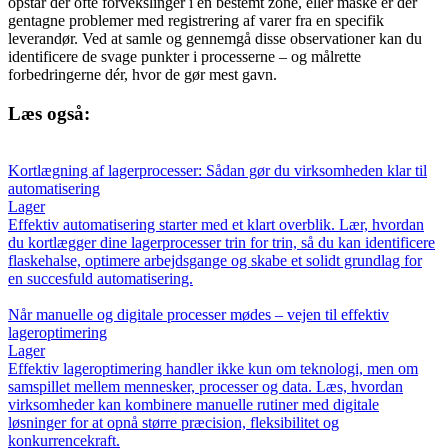
opstår der ofte forvekslinger i en bestemt zone, eller måske er der
gentagne problemer med registrering af varer fra en specifik
leverandør. Ved at samle og gennemgå disse observationer kan du
identificere de svage punkter i processerne – og målrette
forbedringerne dér, hvor de gør mest gavn.
Læs også:
Kortlægning af lagerprocesser: Sådan gør du virksomheden klar til
automatisering
Lager
Effektiv automatisering starter med et klart overblik. Lær, hvordan
du kortlægger dine lagerprocesser trin for trin, så du kan identificere
flaskehalse, optimere arbejdsgange og skabe et solidt grundlag for
en succesfuld automatisering.
Når manuelle og digitale processer mødes – vejen til effektiv
lageroptimering
Lager
Effektiv lageroptimering handler ikke kun om teknologi, men om
samspillet mellem mennesker, processer og data. Læs, hvordan
virksomheder kan kombinere manuelle rutiner med digitale
løsninger for at opnå større præcision, fleksibilitet og
konkurrencekraft.