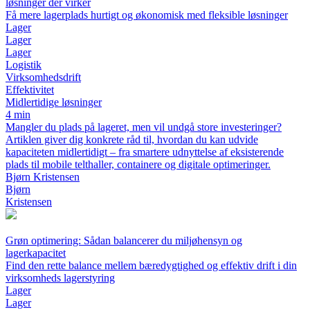
løsninger der virker
Få mere lagerplads hurtigt og økonomisk med fleksible løsninger
Lager
Lager
Lager
Logistik
Virksomhedsdrift
Effektivitet
Midlertidige løsninger
4 min
Mangler du plads på lageret, men vil undgå store investeringer?
Artiklen giver dig konkrete råd til, hvordan du kan udvide
kapaciteten midlertidigt – fra smartere udnyttelse af eksisterende
plads til mobile telthaller, containere og digitale optimeringer.
Bjørn Kristensen
Bjørn
Kristensen
Grøn optimering: Sådan balancerer du miljøhensyn og
lagerkapacitet
Find den rette balance mellem bæredygtighed og effektiv drift i din
virksomheds lagerstyring
Lager
Lager