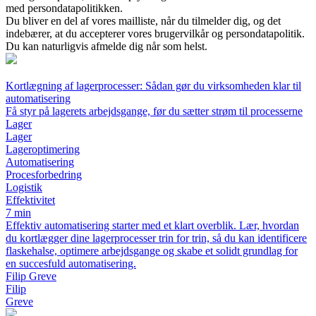
med persondatapolitikken.
Du bliver en del af vores mailliste, når du tilmelder dig, og det
indebærer, at du accepterer vores brugervilkår og persondatapolitik.
Du kan naturligvis afmelde dig når som helst.
Kortlægning af lagerprocesser: Sådan gør du virksomheden klar til
automatisering
Få styr på lagerets arbejdsgange, før du sætter strøm til processerne
Lager
Lager
Lageroptimering
Automatisering
Procesforbedring
Logistik
Effektivitet
7 min
Effektiv automatisering starter med et klart overblik. Lær, hvordan
du kortlægger dine lagerprocesser trin for trin, så du kan identificere
flaskehalse, optimere arbejdsgange og skabe et solidt grundlag for
en succesfuld automatisering.
Filip Greve
Filip
Greve