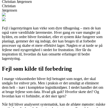
Christian Jørgensen
Christian
Jørgensen
Fejl i lagerstyringen kan virke som dyre tilbageslag – men de kan
også være værdifulde læremestre. Hver gang en vare mangler på
hylden, en ordre bliver forsinket, eller et system ikke fungerer som
planlagt, gemmer der sig indsigt, der kan bruges til at forbedre
processer og skabe et mere effektivt lager. Nøglen er at turde se på
fejlene med nysgerrighed i stedet for frustration. Her får du
inspiration til, hvordan du kan omsætte erfaringer til bedre
lagerstyring.
Fejl som kilde til forbedring
I mange virksomheder bliver fejl betragtet som noget, der skal
undgås for enhver pris. Men i praksis er det umuligt at eliminere
dem helt – især i komplekse logistikmiljøer. I stedet handler det om
at bruge fejlene som data. Hvad gik galt? Hvorfor skete det? Og
hvordan kan vi forhindre, at det sker igen?
Når fejl bliver analyseret systematisk, kan de afsløre mønstre: måske