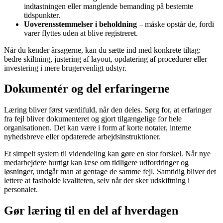
indtastningen eller manglende bemanding på bestemte
tidspunkter.
Uoverensstemmelser i beholdning
– måske opstår de, fordi
varer flyttes uden at blive registreret.
Når du kender årsagerne, kan du sætte ind med konkrete tiltag:
bedre skiltning, justering af layout, opdatering af procedurer eller
investering i mere brugervenligt udstyr.
Dokumentér og del erfaringerne
Læring bliver først værdifuld, når den deles. Sørg for, at erfaringer
fra fejl bliver dokumenteret og gjort tilgængelige for hele
organisationen. Det kan være i form af korte notater, interne
nyhedsbreve eller opdaterede arbejdsinstruktioner.
Et simpelt system til videndeling kan gøre en stor forskel. Når nye
medarbejdere hurtigt kan læse om tidligere udfordringer og
løsninger, undgår man at gentage de samme fejl. Samtidig bliver det
lettere at fastholde kvaliteten, selv når der sker udskiftning i
personalet.
Gør læring til en del af hverdagen