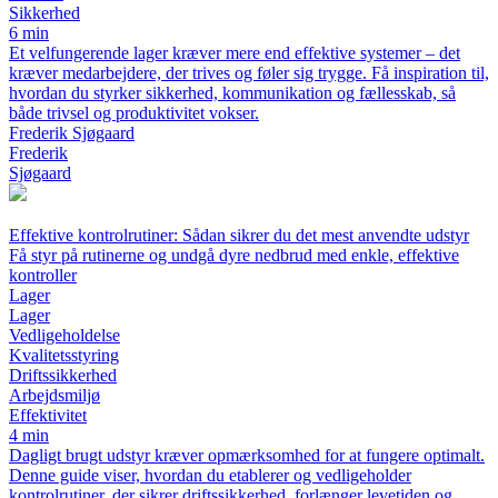
Sikkerhed
6 min
Et velfungerende lager kræver mere end effektive systemer – det
kræver medarbejdere, der trives og føler sig trygge. Få inspiration til,
hvordan du styrker sikkerhed, kommunikation og fællesskab, så
både trivsel og produktivitet vokser.
Frederik Sjøgaard
Frederik
Sjøgaard
Effektive kontrolrutiner: Sådan sikrer du det mest anvendte udstyr
Få styr på rutinerne og undgå dyre nedbrud med enkle, effektive
kontroller
Lager
Lager
Vedligeholdelse
Kvalitetsstyring
Driftssikkerhed
Arbejdsmiljø
Effektivitet
4 min
Dagligt brugt udstyr kræver opmærksomhed for at fungere optimalt.
Denne guide viser, hvordan du etablerer og vedligeholder
kontrolrutiner, der sikrer driftssikkerhed, forlænger levetiden og