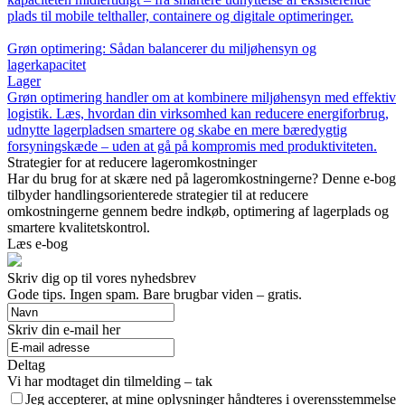
plads til mobile telthaller, containere og digitale optimeringer.
Grøn optimering: Sådan balancerer du miljøhensyn og
lagerkapacitet
Lager
Grøn optimering handler om at kombinere miljøhensyn med effektiv
logistik. Læs, hvordan din virksomhed kan reducere energiforbrug,
udnytte lagerpladsen smartere og skabe en mere bæredygtig
forsyningskæde – uden at gå på kompromis med produktiviteten.
Strategier for at reducere lageromkostninger
Har du brug for at skære ned på lageromkostningerne? Denne e-bog
tilbyder handlingsorienterede strategier til at reducere
omkostningerne gennem bedre indkøb, optimering af lagerplads og
smartere kvalitetskontrol.
Læs e-bog
Skriv dig op til vores nyhedsbrev
Gode tips. Ingen spam. Bare brugbar viden – gratis.
Skriv din e-mail her
Deltag
Vi har modtaget din tilmelding – tak
Jeg accepterer, at mine oplysninger håndteres i overensstemmelse